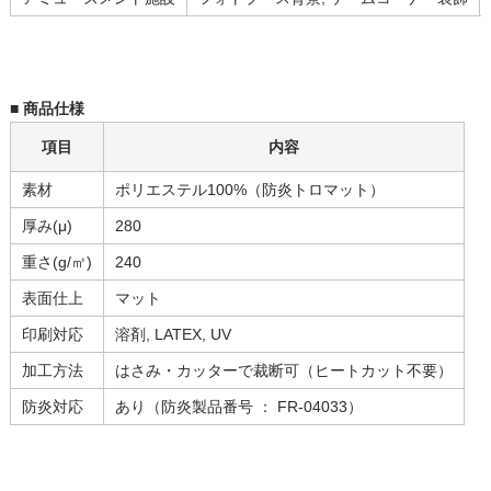
■ 商品仕様
項目
内容
素材
ポリエステル100%（防炎トロマット）
厚み(μ)
280
重さ(g/㎡)
240
表面仕上
マット
印刷対応
溶剤, LATEX, UV
加工方法
はさみ・カッターで裁断可（ヒートカット不要）
防炎対応
あり（防炎製品番号 ： FR-04033）