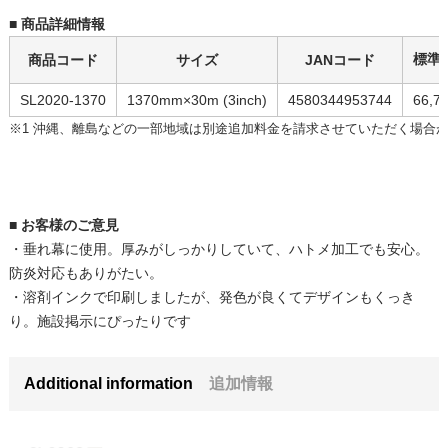
■ 商品詳細情報
標準
商品コード
サイズ
JANコード
SL2020-1370
1370mm×30m (3inch)
4580344953744
66,7
※1 沖縄、離島などの一部地域は別途追加料金を請求させていただく場合
■ お客様のご意見
・垂れ幕に使用。厚みがしっかりしていて、ハトメ加工でも安心。
防炎対応もありがたい。
・溶剤インクで印刷しましたが、発色が良くてデザインもくっき
り。施設掲示にぴったりです
Additional information
追加情報