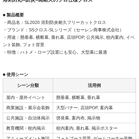
■ 製品概要
・商品名：SL2020 溶剤防炎耐久フリーカットクロス
・ブランド：SSクロス-SLシリーズ（セーレン商事株式会社）
・用途：懸垂幕, 横断幕, 垂れ幕, 店頭POP, 公共掲示, 校内案内, イベ
ント装飾, フォト背景
・特徴：ハトメ・ロープ設置にも安心。大型幕に最適
■ 使用シーン
シーン分類
活用例
屋内・屋外イベント
懸垂幕, 横断幕, 垂れ幕
商業施設・展示会装飾
大型バナー, 店頭POP, 案内幕
公共施設・自治体掲示
啓発幕, 案内布, 掲示物
教育機関・校内掲示
校内案内, 垂れ幕, 掲示ポスター
アミューズメント施設
フォトブース背景, ゲームコーナー装飾