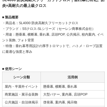
炎×高耐久の最上級クロス
■ 製品概要
・商品名：SL4000 防炎高耐久フリーカットクロス
・ブランド：SSクロス-SLシリーズ（セーレン商事株式会社）
・用途：懸垂幕, 横断幕, 垂れ幕, 店頭POP, 公共掲示, 校内案内, イベ
ント装飾, フォト背景
・特徴：垂れ幕専用設計の厚手トロマットで、ハトメ・ロープ設置
に最適な強度と厚み
■ 使用シーン
シーン分類
活用例
屋内・半屋外イベント
懸垂幕, 横断幕, 垂れ幕
商業施設・展示会装飾
大型バナー, 案内幕, 店頭POP
公共施設・自治体掲示
啓発幕, 案内幕, 掲示物