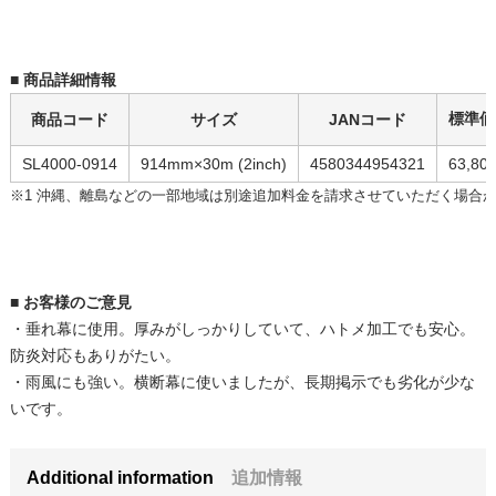
■ 商品詳細情報
標準価
商品コード
サイズ
JANコード
SL4000-0914
914mm×30m (2inch)
4580344954321
63,80
※1 沖縄、離島などの一部地域は別途追加料金を請求させていただく場合
■ お客様のご意見
・垂れ幕に使用。厚みがしっかりしていて、ハトメ加工でも安心。
防炎対応もありがたい。
・雨風にも強い。横断幕に使いましたが、長期掲示でも劣化が少な
いです。
Additional information
追加情報