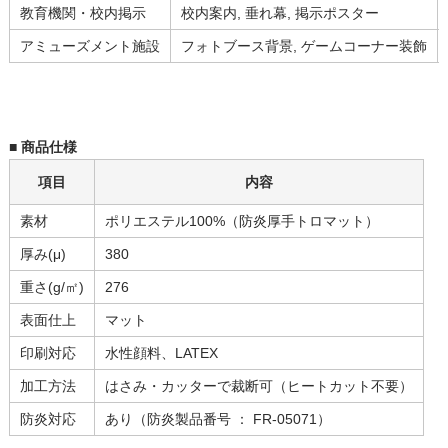
教育機関・校内掲示
校内案内, 垂れ幕, 掲示ポスター
アミューズメント施設
フォトブース背景, ゲームコーナー装飾
■ 商品仕様
項目
内容
素材
ポリエステル100%（防炎厚手トロマット）
厚み(μ)
380
重さ(g/㎡)
276
表面仕上
マット
印刷対応
水性顔料、LATEX
加工方法
はさみ・カッターで裁断可（ヒートカット不要）
防炎対応
あり（防炎製品番号 ： FR-05071）