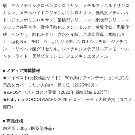
酸、デカメチルシクロペンタシロキサン、メチルフェニルポリシロ
キサン、メチルハイドロジェンポリシロキサン、低粘度メチルハイ
ドロジェンポリシロキサン、架橋型シリコ－ン・網状型シリコ－ン
ブロック共重合体、微粒子酸化チタン、タルク、黄酸化鉄、黒酸化
鉄、ベンガラ、酸化チタン、含水ケイ酸、合成金雲母、水酸化Ａ
ｌ、塩化Ｎa、PEG－９ ポリジメチルシロキシエチル ジメチコ
ン、トリベヘン酸グリセリル、ジメチルジステアリルアンモニウム
ヘクトライト、天然ビタミンＥ、フェノキシエタノ－ル
■ メディア掲載情報
★マイベスト(比較検証サイト) 50代向けファンデーション毛穴の
凹凸をカバーしたい人向け 第１位（2025年8月）
★&ROSY ベストコスメ受賞（2022年 編集部編 BB部門）
★Baby-mo GOODS AWARD 2025 正直ビューティ大賞受賞（コスメ
部門）
■ 商品仕様
内容量：30g（医薬部外品）