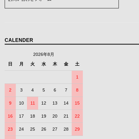
CALENDER
2026年8月
日
月
火
水
木
金
土
1
2
3
4
5
6
7
8
9
10
11
12
13
14
15
16
17
18
19
20
21
22
23
24
25
26
27
28
29