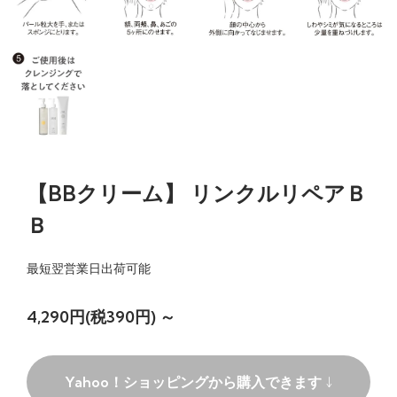
【BBクリーム】 リンクルリペアＢ
Ｂ
最短翌営業日出荷可能
4,290円(税390円) ～
Yahoo！ショッピングから購入できます ↓