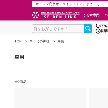
セーレン商事オンラインストアにようこそ
くろす専門
C
0776
営業
SSシリーズ
ベースメイク
キッチン用
ザヴィーナ・CK(CK308)
和紙職人
TOP
そうじの神様
車用
SS2000 ポンジクロス
【BBクリーム】 リンクルリペアＢＢ
キッチン用アミタワシ
ザヴィーナ・CK 24cm×24cm 100枚入
和紙職人 吹付け和紙コーティング剤
SS7000P A0ポスタークロス（環境配慮
ペットボトルから生まれたキッチン用おそ
スキンケア
ザヴィーナ・MX(MX100)
SS8000HQ フリーカットクロス
車用
バス用
【メイク落とし】 コモエース ディープク
ザヴィーナ・ＭＸ 24cm×24cm 100枚入
SS8000P A0ポスタークロス
【美容液】 ラメラエッセンス
拭き筋を残さない 鏡・洗面台用クロス
ザヴィーナ・ＭＸ 15cm×15cm 200枚入
SLシリーズ
SL1000 防炎フリーカットクロス
SL2000 防炎耐久フリーカットクロス
全2商品
SL3000 フリーカットクロス