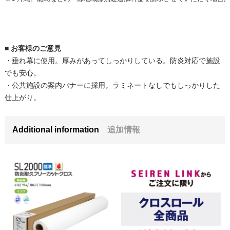
■ お客様のご意見
610mm×30m
・垂れ幕に使用。厚みがあってしっかりしている。防炎対応で施設
38,720円(税3,520円)
でも安心。
・公共施設の案内バナーに採用。ラミネートなしでもしっかりした
914mm×30m
仕上がり。
53,680円(税4,880円)
Additional information
追加情報
1067mm×30m
61,930円(税5,630円)
1118mm×30m
70,400円(税6,400円)