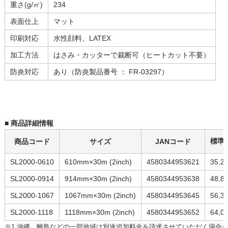
重さ(g/㎡)
234
表面仕上
マット
印刷対応
水性顔料、LATEX
加工方法
はさみ・カッターで裁断可（ヒートカット不要）
防炎対応
あり（防炎製品番号 ： FR-03297）
■ 商品詳細情報
標準
商品コード
サイズ
JANコード
SL2000-0610
610mm×30m (2inch)
4580344953621
35,2
SL2000-0914
914mm×30m (2inch)
4580344953638
48,8
SL2000-1067
1067mm×30m (2inch)
4580344953645
56,3
SL2000-1118
1118mm×30m (2inch)
4580344953652
64,0
※1 沖縄、離島などの一部地域は別途追加料金を請求させていただく場合