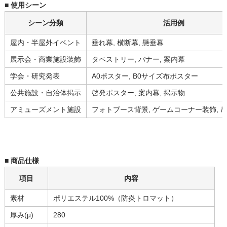
■ 使用シーン
シーン分類
活用例
屋内・半屋外イベント
垂れ幕, 横断幕, 懸垂幕
展示会・商業施設装飾
タペストリー, バナー, 案内幕
学会・研究発表
A0ポスター, B0サイズ布ポスター
公共施設・自治体掲示
啓発ポスター, 案内幕, 掲示物
アミューズメント施設
フォトブース背景, ゲームコーナー装飾, 
■ 商品仕様
項目
内容
素材
ポリエステル100%（防炎トロマット）
厚み(μ)
280