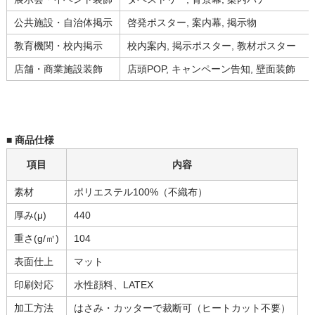
公共施設・自治体掲示
啓発ポスター, 案内幕, 掲示物
教育機関・校内掲示
校内案内, 掲示ポスター, 教材ポスター
店舗・商業施設装飾
店頭POP, キャンペーン告知, 壁面装飾
■ 商品仕様
項目
内容
素材
ポリエステル100%（不織布）
厚み(μ)
440
重さ(g/㎡)
104
表面仕上
マット
印刷対応
水性顔料、LATEX
加工方法
はさみ・カッターで裁断可（ヒートカット不要）