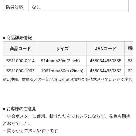
防炎対応
なし
■ 商品詳細情報
標
商品コード
サイズ
JANコード
SS11000-0914
914mm×30m(2inch)
4580344953355
58,
SS11000-1067
1067mm×30m (2inch)
4580344953362
62,
※1 沖縄、離島などの一部地域は別途追加料金を請求させていただく場合
914mm×30m
64,240円(税5,840円)
■ お客様のご意見
・学会ポスターに使用。折りたたんでもシワにならず、発色も期待
どおりでした。
1067mm×30m
・柔らかくて扱いやすいです。
68,640円(税6,240円)