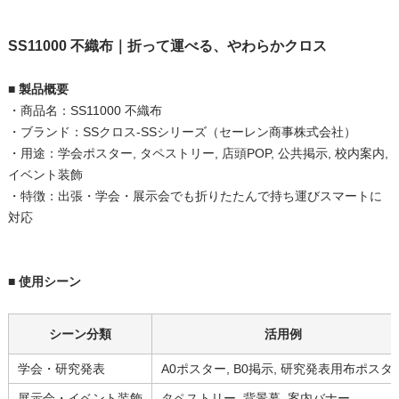
SS11000 不織布｜折って運べる、やわらかクロス
■ 製品概要
・商品名：SS11000 不織布
・ブランド：SSクロス-SSシリーズ（セーレン商事株式会社）
・用途：学会ポスター, タペストリー, 店頭POP, 公共掲示, 校内案内,
イベント装飾
・特徴：出張・学会・展示会でも折りたたんで持ち運びスマートに
対応
■ 使用シーン
シーン分類
活用例
学会・研究発表
A0ポスター, B0掲示, 研究発表用布ポスタ
展示会・イベント装飾
タペストリー, 背景幕, 案内バナー